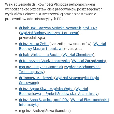
W skład Zespołu ds. Równości Płci poza pełnomocnikiem
wchodzą także przedstawiciele pracowników poszczególnych
wydziałów Politechniki Rzeszowskiej oraz przedstawiciele
pracowników administracyjnych PRz:
dr hab. inż. Grażyna Mrówka-Nowotnik, prof. PRz
(
Wydział Budowy Maszyn i Lotnictwa
) –
przewodnicząca,
dr inż. Marta Żyłka
(rzecznik praw studentów)
(
Wydział
Budowy Maszyn i Lotnictwa
)
– zastępca,
dr hab. Aleksandra Bocian
(
Wydział Chemiczny
),
dr Katarzyna Chudy-Laskowska
(
Wydział Zarządzania
),
mgr inż. Justyna Gumieniak
(
Wydział Mechaniczno-
Technologiczny
),
dr Tomasz Masłowski
(
Wydział Matematyki i Fizyki
Stosowanej
),
dr inż. Agata Skwarczyńska-Wojsa
(
Wydział
Budownictwa, Inżynierii Środowiska i Architektury
),
dr inż. Anna Szlachta, prof. PRz
(
Wydział Elektrotechniki i
Informatyki
),
mgr inż. Andrzej Sowa (kanclerz),