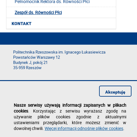
Pełnomocnik Rektora ds. Równości Płci
Zespół ds. Równości Płci
KONTAKT
Politechnika Rzeszowska im. Ignacego Łukasiewicza
Powstańców Warszawy 12
Budynek J, pokój 21
35-959 Rzeszów
Deklaracja dostępności
Polityka prywatności
Akceptuję
Zgłoś błąd na stronie
Nasze serwisy używają informacji zapisanych w plikach
cookies
. Korzystając z serwisu wyrażasz zgodę na
używanie plików cookies zgodnie z aktualnymi
ustawieniami przeglądarki, które możesz zmienić w
dowolnej chwili.
Więcej informacji odnośnie plików cookies
.